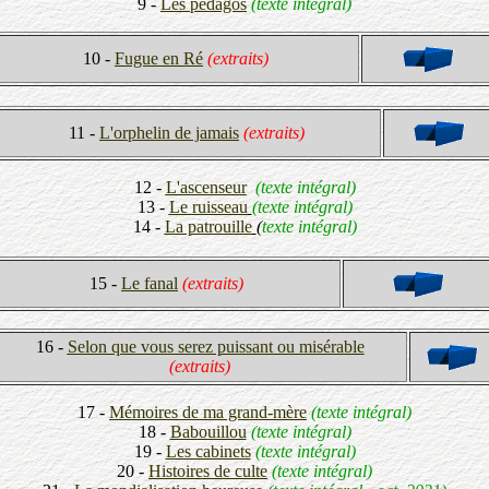
9 -
Les pédagos
(texte intégral)
10 -
Fugue en Ré
(extraits)
11 -
L'orphelin de jamais
(extraits)
12 -
L'ascenseur
(texte intégral)
13 -
Le ruisseau
(texte intégral)
14 -
La patrouille
(
texte intégral)
15 -
Le fanal
(extraits)
16 -
Selon que vous serez puissant ou misérable
(extraits)
17 -
Mémoires de ma grand-mère
(texte intégral)
18 -
Babouillou
(texte intégral)
19 -
Les cabinets
(texte intégral)
20 -
Histoires de culte
(texte intégral)