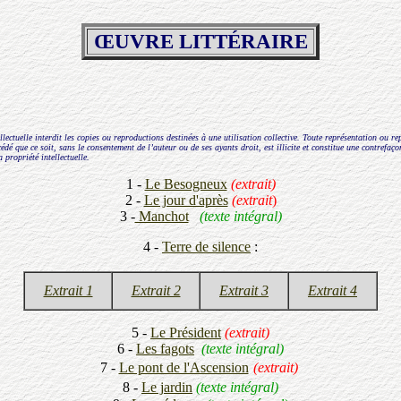
ŒUVRE LITTÉRAIRE
lectuelle interdit les copies ou reproductions destinées à une utilisation collective. Toute représentation ou r
édé que ce soit, sans le consentement de l’auteur ou de ses ayants droit, est illicite et constitue une contrefaç
 propriété intellectuelle.
1 -
Le Besogneux
(extrait)
2 -
Le jour d'après
(extrait
)
3 -
Manchot
(texte intégral)
4 -
Terre de silence
:
Extrait 1
Extrait 2
Extrait 3
Extrait 4
5 -
Le Président
(extrait)
6
-
Les fagots
(texte intégral)
7 -
Le pont de l'Ascension
(extrait)
8 -
Le jardin
(texte intégral)