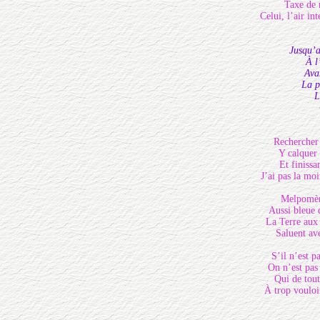
Taxe de 
Celui, l’air i
Jusqu’a
À l
Ava
La p
L
Rechercher 
Y calquer 
Et finissan
J’ai pas la mo
Melpomène
Aussi bleue 
La Terre aux 
Saluent ave
S’il n’est p
On n’est pas 
Qui de tout
À trop vouloi