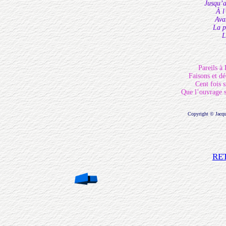
Jusqu’a
À l
Ava
La p
L
Pareils à 
Faisons et dé
Cent fois s
Que l’ouvrage s
Copyright © Jacq
RE