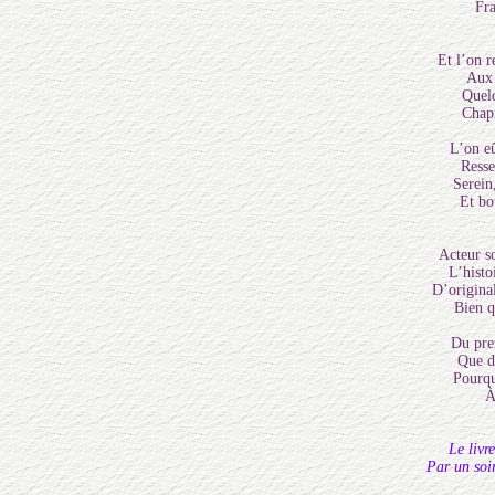
Fra
Et l’on 
Aux 
Quelq
Chapi
L’on eû
Resse
Serein,
Et bo
Acteur so
L’histo
D’origina
Bien q
Du pre
Que d’
Pourquo
À
Le livr
Par un soi