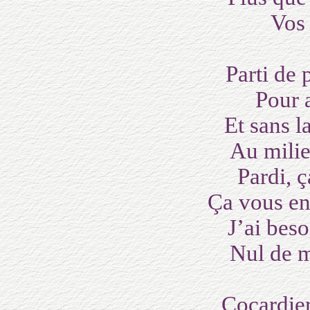
Vos 
Parti de
Pour a
Et sans 
Au mili
Pardi, 
Ça vous en
J’ai bes
Nul de m
Cocardier