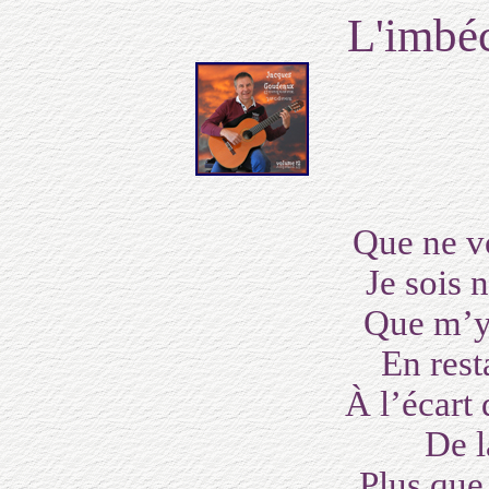
L'imbéc
Que ne v
Je sois 
Que m’y 
En rest
À l’écart
De l
Plus que 