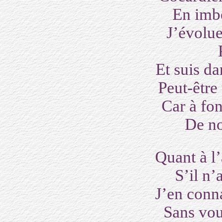
En imbé
J’évolue
Parmi les
Et suis d
Peut-être
Car à fo
De no
Quant à l’
S’il n’
J’en conna
Sans vou