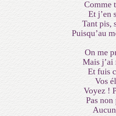
Comme te
Et j’en 
Tant pis,
Puisqu’au moi
On me pr
Mais j’ai
Et fuis
Vos é
Voyez ! 
Pas non 
Aucune