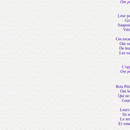
Ont pr
Leur po
Gra
Saupoud
Véri
Ces toca
Ont ru
De leu
Les va
L’op
Ont pr
Rois Pét
Ont b
Qui ne 
Cour
Leurs 
Ils 
Le ter
Et vend