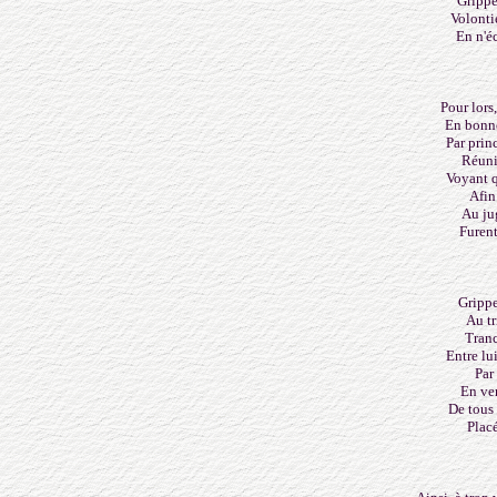
Grippe
Volontie
En n'é
Pour lors
En bonne
Par prin
Réunit
Voyant q
Afin 
Au ju
Furen
Gripp
Au tr
Tranc
Entre l
Par
En ver
De tous
Placé