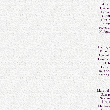
Tout en 
Chacun 
Déclar
Du lib
L'un, 
Cons
Prétenda
Ni four
L'autre,
Et crap
Devenait
Comme to
De b
Ce dét
Tous deu
Qu'on a
Mais nul 
Sans r
Se cra
À l'id
Manteau 