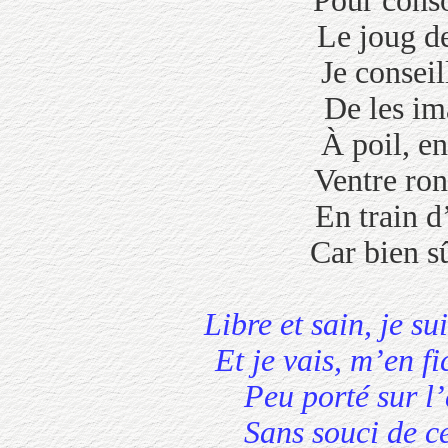
Pour consoler
Le joug de to
Je conseille
De les imag
À poil, en
Ventre rond, r
En train d’ad
Car bien sûr, c’est
Libre et sain, j
Et je vais, m’en
Peu porté su
Sans souci de 