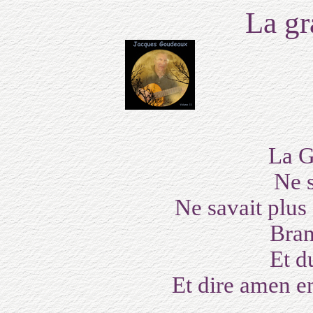
La gr
La G
Ne s
Ne savait plus 
Bran
Et d
Et dire amen e