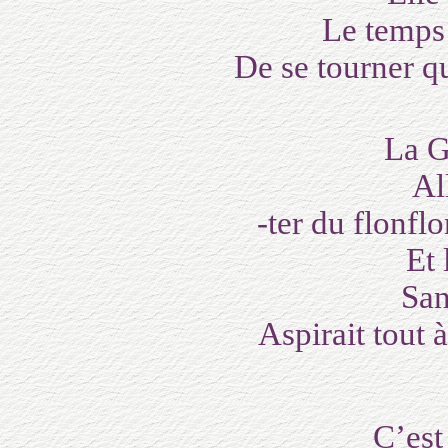
Le temps
De se tourner qu’
La G
All
-ter du flonflo
Et 
San
Aspirait tout 
C’est