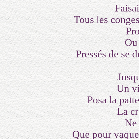
Faisa
Tous les congest
Pro
Ou 
Pressés de se 
Jusqu
Un v
Posa la patte
La c
Ne 
Que pour vaquer