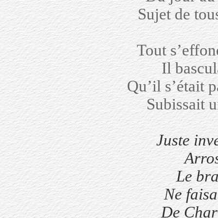
Sujet de to
Tout s’effond
Il bascul
Qu’il s’était 
Subissait 
Juste inv
Arro
Le bra
Ne faisa
De Chary