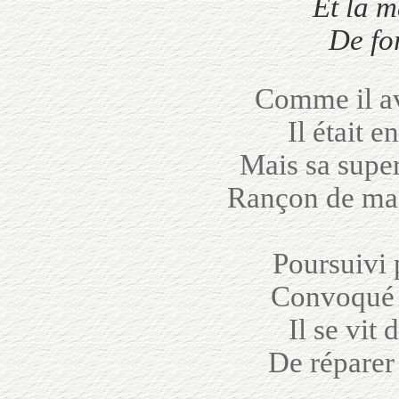
Et la m
De for
Comme il av
Il était 
Mais sa super
Rançon de mai
Poursuivi 
Convoqué d
Il se vit 
De réparer