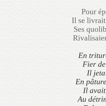
Pour épa
Il se livrai
Ses quolibe
Rivalisaie
En tritu
Fier de
Il jet
En pâture
Il avai
Au détri