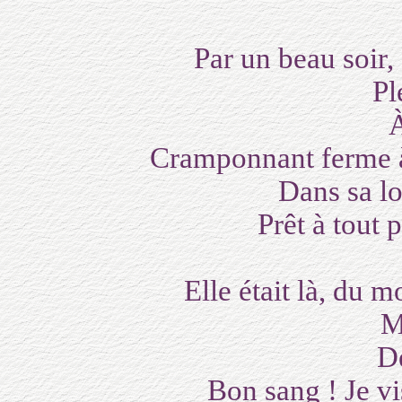
Par un beau soir, 
Plein 
À l’
Cramponnant ferme 
Dans sa log
Prêt à tout p
Elle était là, du mo
Mais 
Dedan
Bon sang ! Je vis.