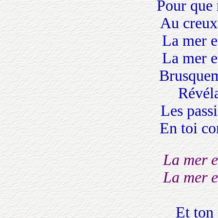
Pour que 
Au creux
La mer e
La mer e
Brusqueme
Révél
Les passi
En toi c
La mer e
La mer e
Et ton 