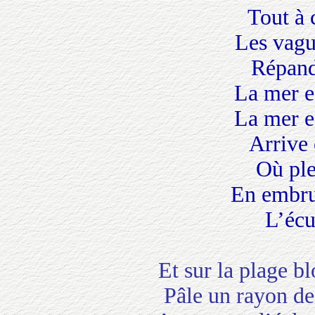
Tout à
Les vagu
Répand
La mer e
La mer e
Arrive 
Où ple
En embru
L’écu
Et sur la plage bl
Pâle un rayon de