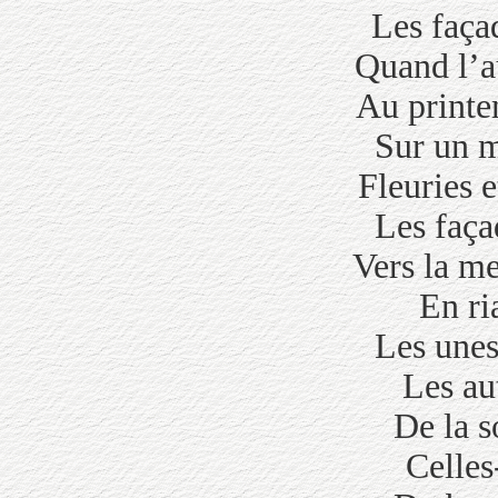
Les faça
Quand l’a
Au printe
Sur un m
Fleuries e
Les faça
Vers la m
En ri
Les unes
Les au
De la s
Celles