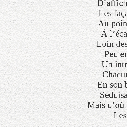
D’affich
Les faç
Au point
À l’éca
Loin des
Peu en
Un intr
Chacun
En son b
Séduisa
Mais d’où l
Les