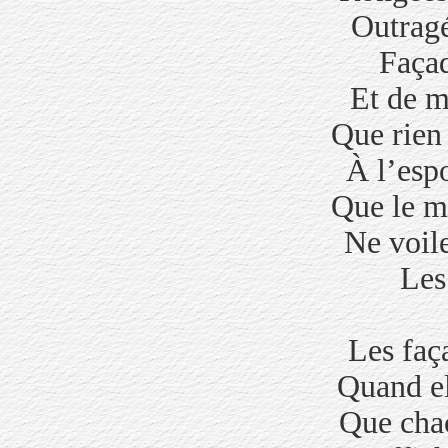
Outragé
Faça
Et de m
Que rien 
À l’espo
Que le m
Ne voil
Les
Les faç
Quand el
Que cha