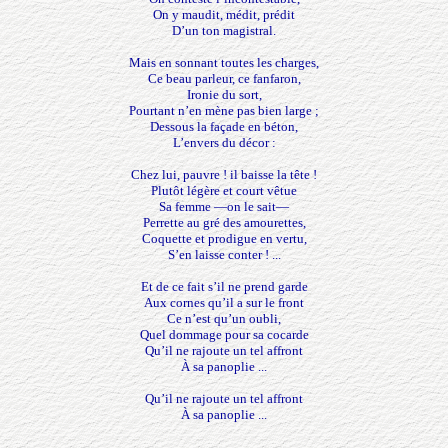
On y maudit, médit, prédit
D’un ton magistral.
Mais en sonnant toutes les charges,
Ce beau parleur, ce fanfaron,
Ironie du sort,
Pourtant n’en mène pas bien large ;
Dessous la façade en béton,
L’envers du décor :
Chez lui, pauvre ! il baisse la tête !
Plutôt légère et court vêtue
Sa femme —on le sait—
Perrette au gré des amourettes,
Coquette et prodigue en vertu,
S’en laisse conter ! ...
Et de ce fait s’il ne prend garde
Aux cornes qu’il a sur le front
Ce n’est qu’un oubli,
Quel dommage pour sa cocarde
Qu’il ne rajoute un tel affront
À sa panoplie ...
Qu’il ne rajoute un tel affront
À sa panoplie ...