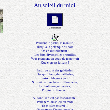
Au soleil du midi
.
Commandes
Pendant le pastis, la manille,
Jusqu’à la pétanque du soir,
On en dit tellement :
Les faits-divers et les broutilles
Vous prennent un coup de remontoir
Que c’en est fumant !
Pardi, ce sont des galéjades,
Des quolibets, des railleries,
Surtout blague à part,
Surtout de franches couillonnades,
Fariboles ou gausseries,
Propos de flambard.
Au fond, il n’est pas responsable :
Peuchère, au soleil du midi
Et sous ce mistral ...
On conteste l’incontestable,