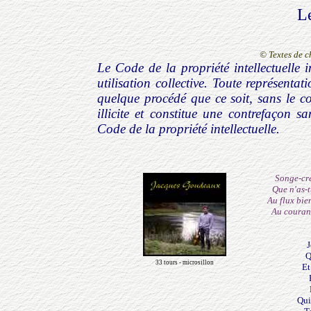
L
© Textes de 
Le Code de la propriété intellectuelle i
utilisation collective. Toute représenta
quelque procédé que ce soit, sans le co
illicite et constitue une contrefaçon s
Code de la propriété intellectuelle.
Songe-cre
Que n'as-t
Au flux bie
Au courant
J
Q
33 tours - microsillon
Et
Qui