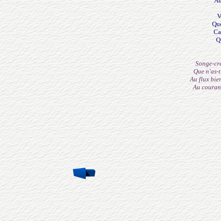
Au
V
Que
Car
Qu
Songe-cre
Que n'as-t
Au flux bie
Au courant