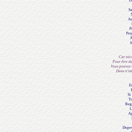
D'
Sa
Au
P
Peu
À
J
Car néce
Pour être d
Vous pouvez v
Dans n'im
En
Si 
To
Rega
L
Ap
Dupes