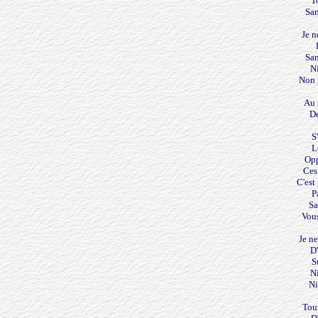
T
San
Je n
San
Ni
Non 
Au 
De
S
L
Opp
Ces
C'est 
P
Sa
Vous
Je n
D
S
Ni
Ni
Tou