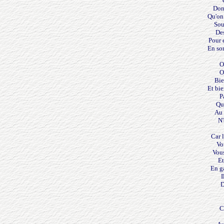
Dont
Qu'on
Sou
Des
Pour e
En son
O
O
Bie
Et bie
P
Qu'
Au 
N'
Car 
Vo
Vou
Et
En ga
I
D
C