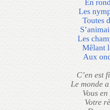
En rond
Les nymph
Toutes d
S’animaie
Les champ
Mêlant l
Aux onde
C’en est f
Le monde a 
Vous en 
Votre r