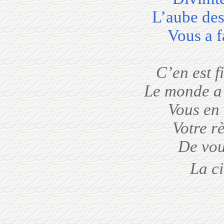
L’aube de
Vous a fa
C’en est f
Le monde a 
Vous en 
Votre r
De vou
La c