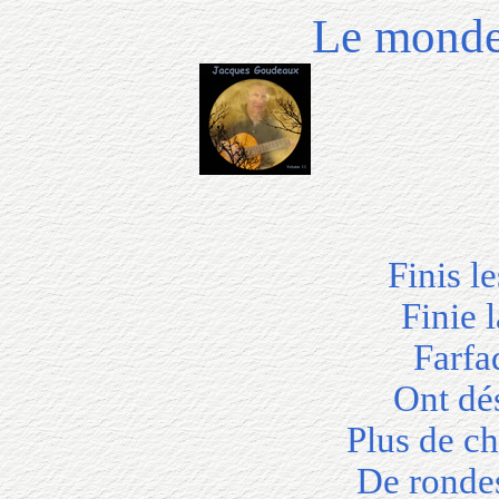
Le monde
Finis l
Finie 
Farfad
Ont dés
Plus de c
De rondes