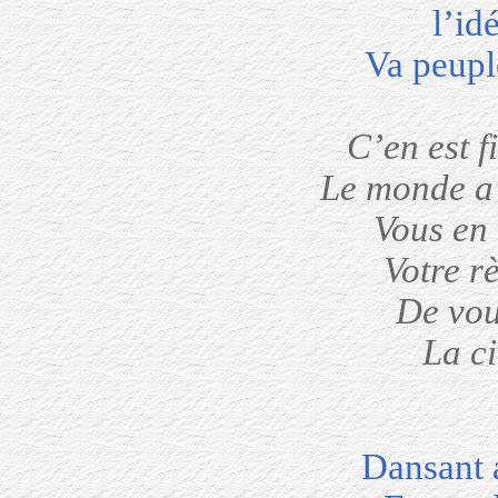
l’id
Va peupl
C’en est f
Le monde a 
Vous en 
Votre r
De vou
La c
Dansant 