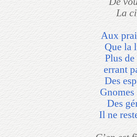
De vou
La c
Aux prai
Que la 
Plus de
errant p
Des esp
Gnomes e
Des gén
Il ne re