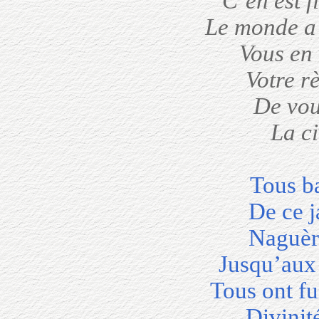
C’en est f
Le monde a 
Vous en 
Votre r
De vou
La c
Tous b
De ce j
Naguèr
Jusqu’aux 
Tous ont f
Divinit