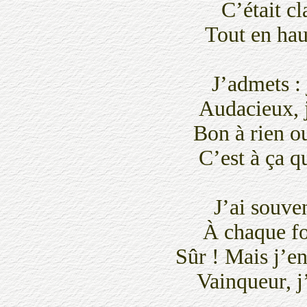
C’était c
Tout en hau
J’admets : 
Audacieux, je
Bon à rien o
C’est à ça q
J’ai souven
À chaque fo
Sûr ! Mais j’en
Vainqueur, j’