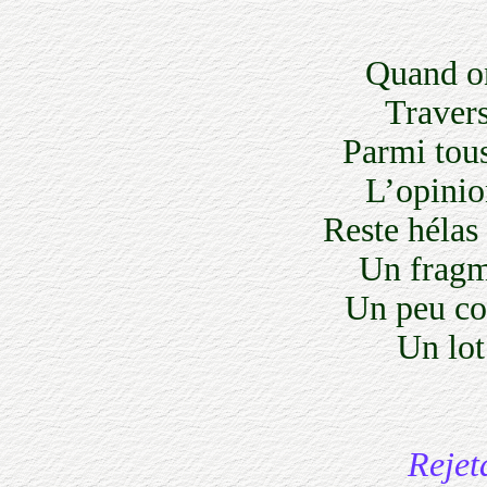
Quand on 
Traversé 
Parmi tous 
L’opinion
Reste hélas !
Un fragmen
Un peu com
Un lot d
Rejetan