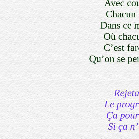
Avec cour
Chacun re
Dans ce mi
Où chacun 
C’est fard
Qu’on se perd
Rejetan
Le progrès
Ça pourra
Si ça n’é