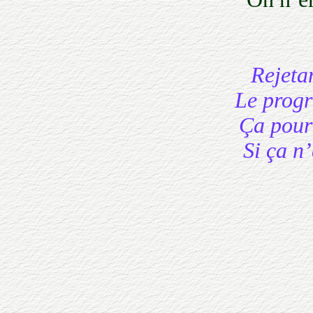
Rejetant
Le progrès
Ça pourra
Si ça n’é