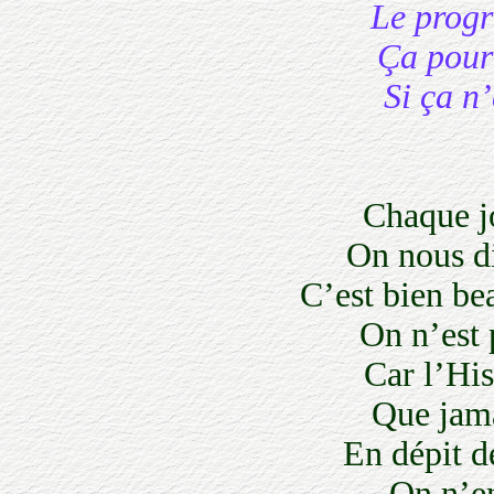
Le progrès
Ça pourra
Si ça n’é
Chaque jou
On nous dit
C’est bien beau
On n’est p
Car l’Histo
Que jamais
En dépit des
On n’en t