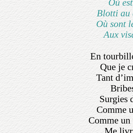
Où est
Blotti au
Où sont l
Aux vis
En tourbil
Que je c
Tant d’im
Bribes
Surgies 
Comme un 
Comme un t
Me livr