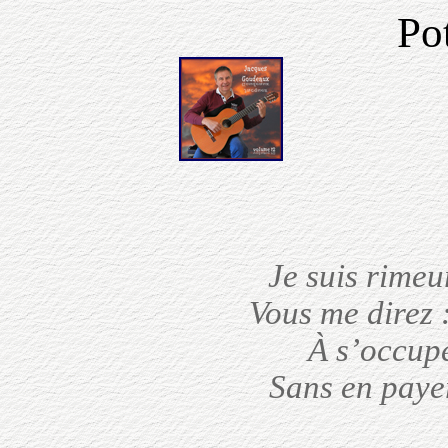
Pot
Je suis rimeu
Vous me direz 
À s’occupe
Sans en paye