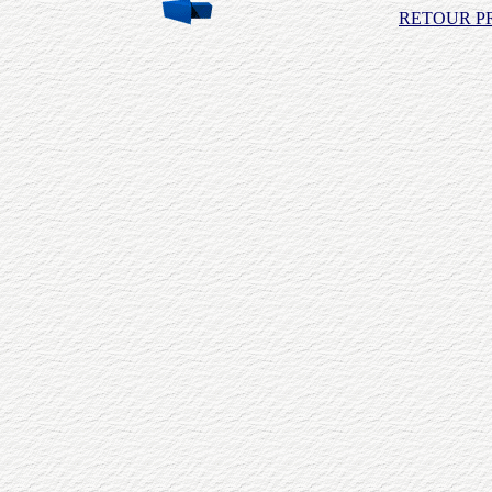
RETOUR PR