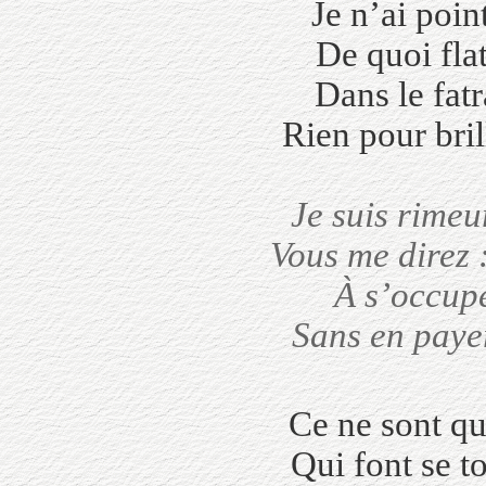
Je n’ai poi
De quoi flat
Dans le fatr
Rien pour bril
Je suis rimeu
Vous me direz 
À s’occupe
Sans en paye
Ce ne sont qu
Qui font se to