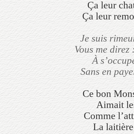
Ça leur chat
Ça leur remo
Je suis rimeu
Vous me direz 
À s’occupe
Sans en paye
Ce bon Monsi
Aimait les
Comme l’att
La laitière