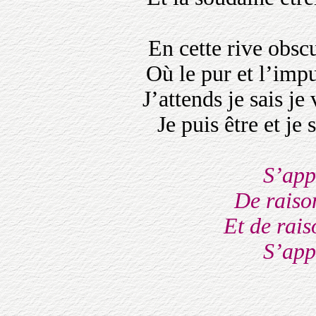
En cette rive obscu
Où le pur et l’im
J’attends je sais j
Je puis être et je
S’app
De raiso
Et de rai
S’app