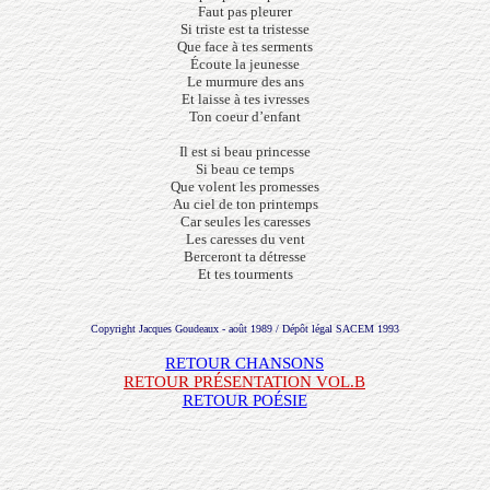
Faut pas pleurer
Si triste est ta tristesse
Que face à tes serments
Écoute la jeunesse
Le murmure des ans
Et laisse à tes ivresses
Ton coeur d’enfant
Il est si beau princesse
Si beau ce temps
Que volent les promesses
Au ciel de ton printemps
Car seules les caresses
Les caresses du vent
Berceront ta détresse
Et tes tourments
Copyright Jacques Goudeaux - août 1989 / Dépôt légal SACEM 1993
RETOUR CHANSONS
RETOUR PRÉSENTATION VOL.B
RETOUR POÉSIE